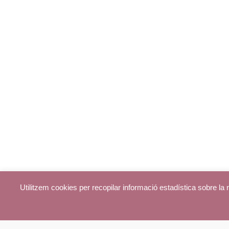
Utilitzem cookies per recopilar informació estadística sobre l
© parroquiadecentelles.com 2013. Tots els drets reservats