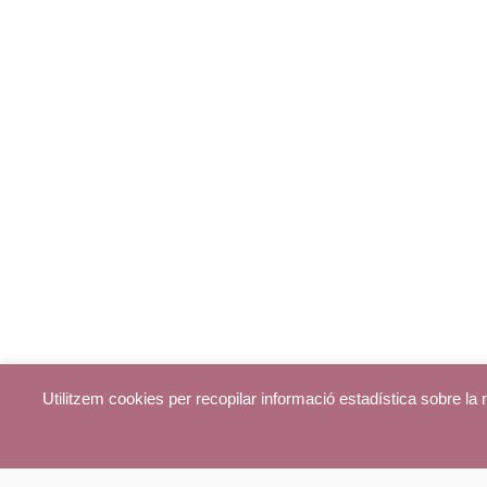
Utilitzem cookies per recopilar informació estadística sobre l
© parroquiadecentelles.com 2013. Tots els drets reservats