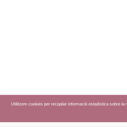
Utilitzem cookies per recopilar informació estadística sobre l
© parroquiadecentelles.com 2013. Tots els drets reservats