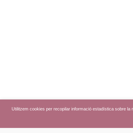
Utilitzem cookies per recopilar informació estadística sobre l
© parroquiadecentelles.com 2013. Tots els drets reservats