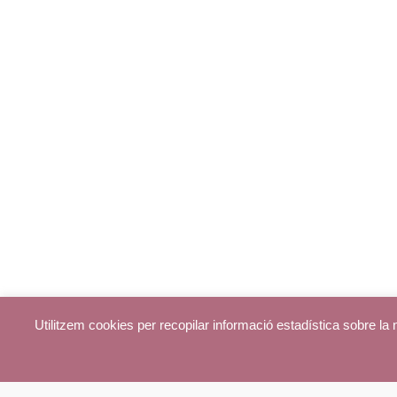
Utilitzem cookies per recopilar informació estadística sobre l
© parroquiadecentelles.com 2013. Tots els drets reservats