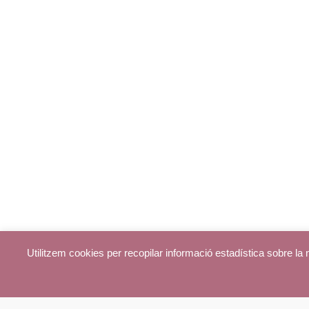
Utilitzem cookies per recopilar informació estadística sobre l
© parroquiadecentelles.com 2013. Tots els drets reservats