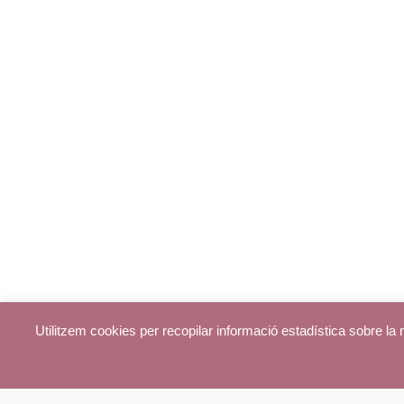
Utilitzem cookies per recopilar informació estadística sobre l
© parroquiadecentelles.com 2013. Tots els drets reservats