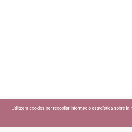
Utilitzem cookies per recopilar informació estadística sobre l
© parroquiadecentelles.com 2013. Tots els drets reservats