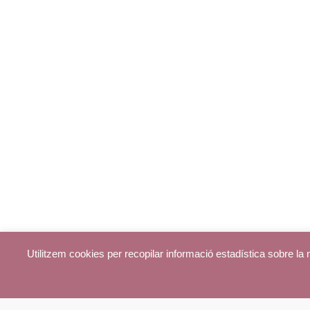
Utilitzem cookies per recopilar informació estadística sobre l
© parroquiadecentelles.com 2013. Tots els drets reservats