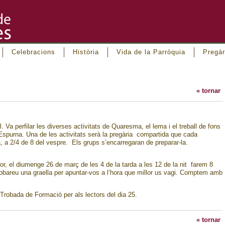
Celebracions
Història
Vida de la Parròquia
Pregàr
« tornar
. Va perfilar les diverses activitats de Quaresma, el lema i el treball de fons
 Espurna. Una de les activitats serà la pregària compartida que cada
, a 2/4 de 8 del vespre. Els grups s’encarregaran de preparar-la.
r, el diumenge 26 de març de les 4 de la tarda a les 12 de la nit farem 8
robareu una graella per apuntar-vos a l’hora que millor us vagi. Comptem amb
Trobada de Formació per als lectors del dia 25.
« tornar