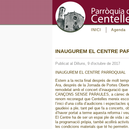
INICI
Agenda
INAUGUREM EL CENTRE PA
Publicat al Dilluns, 9 d'octubre de 2017
INAUGUREM EL CENTRE PARROQUIAL
Estem a la recta final després de molt temps
Ara, després de la Jornada de Portes Oberte
remodelat amb el concert d’inauguració que t
CANÇONS SENSE PARAULES, a càrrec de Joel B
renom reconegut que Centelles mereix escolt
l’inici d’una colla d’audicions i espectacles 
gaudeixi a ple, tant pel que fa a concerts,
d’haver portat a terme aquesta reforma i ve
El Centre ha de ser un espai ple de vida i act
la programació pròpia, també acollirà activi
les condicions materials que té ho permetin. 