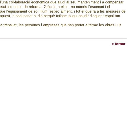
 d’una col•laboració econòmica que ajudi al seu manteniment i a compensar
at les obres de reforma. Gràcies a elles, no només l’escenari i el
ue l’equipament de so i llum, especialment, i tot el que fa a les mesures de
uest, s’hagi posat al dia perquè tothom pugui gaudir d’aquest espai tan
a treballat, les persones i empreses que han portat a terme les obres i us
« tornar