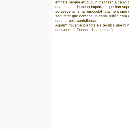
entitats perquè en puguin disposar, a canvi
una mica la despesa important que han supos
sotaescenari s’ha remodelat totalment sinó q
seguretat que demana un espai públic com aq
estimat pels centellencs.
Agraïm novament a tots els tècnics que hi h
convidem al Concert d’inauguració.