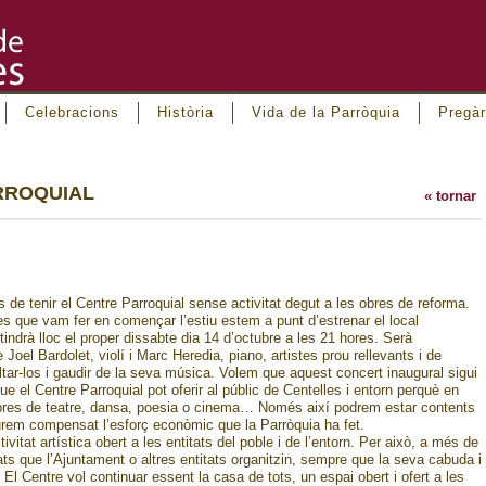
Celebracions
Història
Vida de la Parròquia
Pregàr
RROQUIAL
« tornar
 de tenir el Centre Parroquial sense activitat degut a les obres de reforma.
s que vam fer en començar l’estiu estem a punt d’estrenar el local
indrà lloc el proper dissabte dia 14 d’octubre a les 21 hores. Serà
ardolet, violí i Marc Heredia, piano, artistes prou rellevants i de
ar-los i gaudir de la seva música. Volem que aquest concert inaugural sigui
que el Centre Parroquial pot oferir al públic de Centelles i entorn perquè en
 obres de teatre, dansa, poesia o cinema… Només així podrem estar contents
urem compensat l’esforç econòmic que la Parròquia ha fet.
ivitat artística obert a les entitats del poble i de l’entorn. Per això, a més de
tats que l’Ajuntament o altres entitats organitzin, sempre que la seva cabuda i
El Centre vol continuar essent la casa de tots, un espai obert i ofert a les