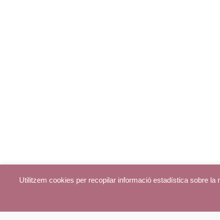
Utilitzem cookies per recopilar informació estadística sobre l
© parroquiadecentelles.com 2013. Tots els drets reservats