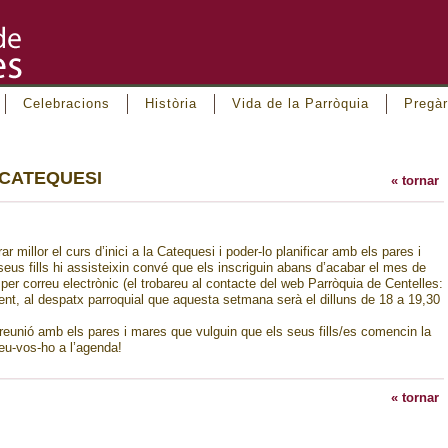
Celebracions
Història
Vida de la Parròquia
Pregàr
 CATEQUESI
« tornar
r millor el curs d’inici a la Catequesi i poder-lo planificar amb els pares i
eus fills hi assisteixin convé que els inscriguin abans d’acabar el mes de
per correu electrònic (el trobareu al contacte del web Parròquia de Centelles:
nt, al despatx parroquial que aquesta setmana serà el dilluns de 18 a 19,30
m reunió amb els pares i mares que vulguin que els seus fills/es comencin la
eu-vos-ho a l’agenda!
« tornar