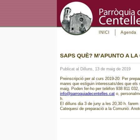
INICI
Agenda
SAPS QUÈ? M’APUNTO A LA
Publicat al Dilluns, 13 de maig de 2019
Preinscripció per al curs 2019-20: Per prepara
mares que estiguin interessats/des que els s
maig. Poden fer-ho per telèfon 938 811 032, 
info@parroquiadecentelles.cat
o, personalme
h.
El dilluns dia 3 de juny a les 20,30 h. fare
Catequesi de preparació a la Comunió. Anot