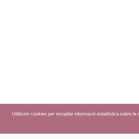
Utilitzem cookies per recopilar informació estadística sobre l
© parroquiadecentelles.com 2013. Tots els drets reservats