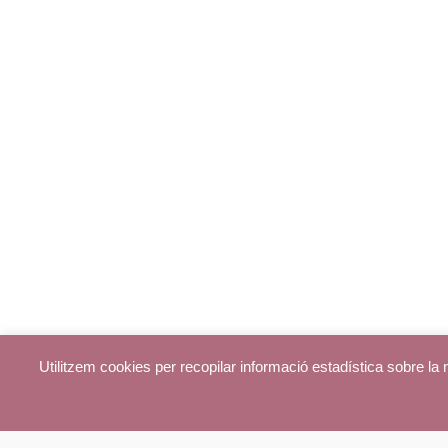
Utilitzem cookies per recopilar informació estadística sobre l
© parroquiadecentelles.com 2013. Tots els drets reservats