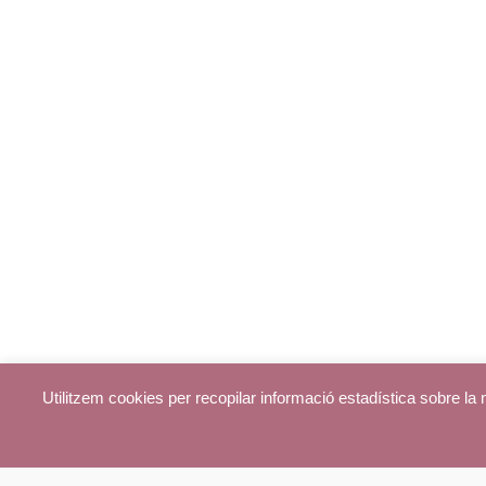
Utilitzem cookies per recopilar informació estadística sobre l
© parroquiadecentelles.com 2013. Tots els drets reservats