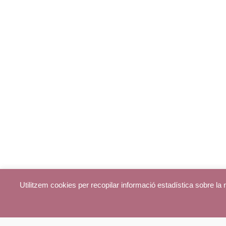
Utilitzem cookies per recopilar informació estadística sobre l
© parroquiadecentelles.com 2013. Tots els drets reservats