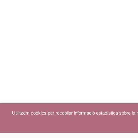
Utilitzem cookies per recopilar informació estadística sobre l
© parroquiadecentelles.com 2013. Tots els drets reservats