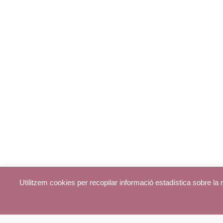
Utilitzem cookies per recopilar informació estadística sobre l
© parroquiadecentelles.com 2013. Tots els drets reservats