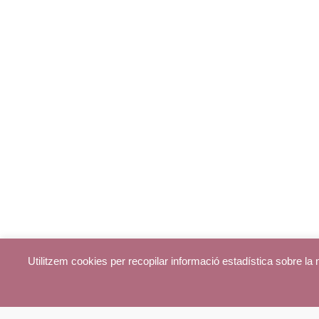
Utilitzem cookies per recopilar informació estadística sobre l
© parroquiadecentelles.com 2013. Tots els drets reservats