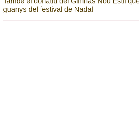
També el donatiu del Gimnàs Nou Estil que 
guanys del festival de Nadal