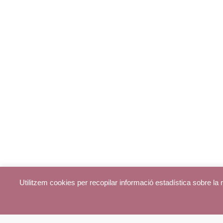
Utilitzem cookies per recopilar informació estadística sobre l
© parroquiadecentelles.com 2013. Tots els drets reservats