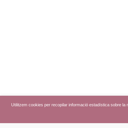
Utilitzem cookies per recopilar informació estadística sobre l
© parroquiadecentelles.com 2013. Tots els drets reservats